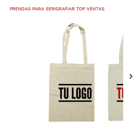
PRENDAS PARA SERIGRAFIAR TOP VENTAS
chevron_r
chevron_r
0.37€
0.37€