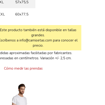
XL
57x75,5
XXL
60x77,5
Este producto también está disponible en tallas
grandes.
Escríbenos a info@camisetas.com para conocer el
precio.
idas aproximadas facilitadas por fabricantes.
resadas en centímetros. Variación +/- 2,5 cm.

Cómo medir las prendas