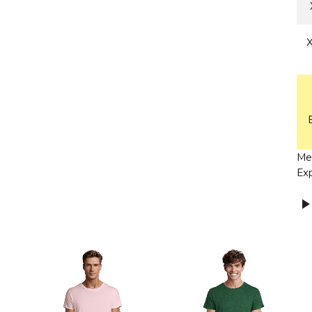
Med
Exp