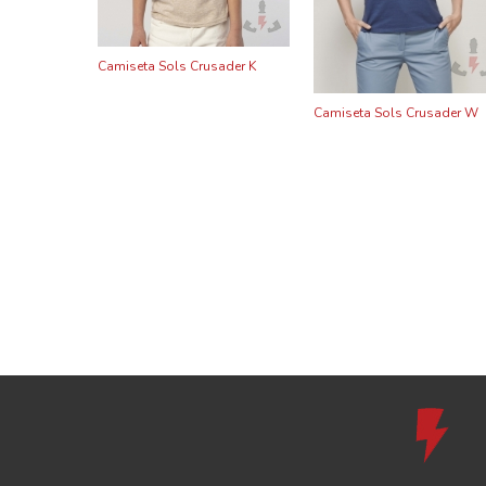
Camiseta Sols Crusader K
Camiseta Sols Crusader W