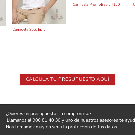
Camiseta PromoBasic T150
C
Camiseta Sols Epic
CALCULA TU PRESUPUESTO AQUÍ
¿Quieres un presupuesto sin compromiso?
¡Llámanos al 900 81 40 30 y uno de nuestros asesores te ayud
Nos tomamos muy en serio la
protección de tus datos
.