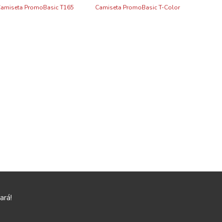
amiseta PromoBasic T165
Camiseta PromoBasic T-Color
ará!