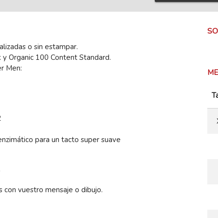
SO
lizadas o sin estampar.
x y Organic 100 Content Standard.
er Men:
ME
Ta
2
enzimático para un tacto super suave
s
 con vuestro mensaje o dibujo.