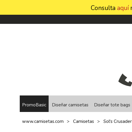
Consulta
aquí
n
PromoBasic
Diseñar camisetas
Diseñar tote bags
www.camisetas.com
Camisetas
Sol's Crusader